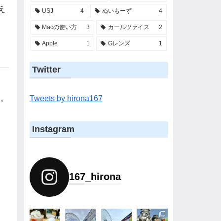
え
USJ
4
ぬいもーず
4
Macの使い方
3
カールツァイス
2
Apple
1
Gレンズ
1
Twitter
す。
Tweets by hirona167
Instagram
167_hirona