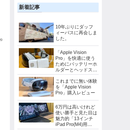
新着記事
10年ぶりにダッフ
ィーバスに再会しま
した。
20
「Apple Vision
Pro」を快適に使う
ためにバッテリーホ
ルダーとヘッドスト
ラップを購入しまし
これまでに無い体験
た。
を「Apple Vision
Pro」購入レビュー
6万円は高いけれど
使い勝手と見た目は
魅力的「13インチ
iPad Pro(M4)用