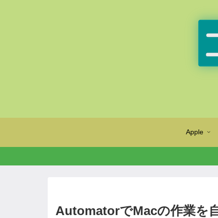
Apple
AutomatorでMacの作業