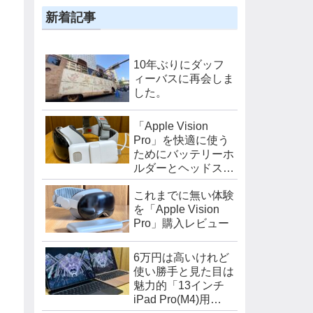
新着記事
10年ぶりにダッフ
ィーバスに再会しま
した。
「Apple Vision
Pro」を快適に使う
ためにバッテリーホ
ルダーとヘッドスト
ラップを購入しまし
これまでに無い体験
た。
を「Apple Vision
Pro」購入レビュー
6万円は高いけれど
使い勝手と見た目は
魅力的「13インチ
iPad Pro(M4)用