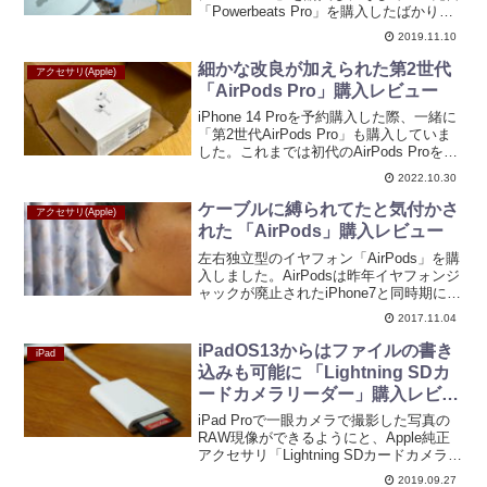
「Powerbeats Pro」を購入したばかりで
すが、Appleから「AirPods Pro」が発売
2019.11.10
され、世間の注目度に押されてまた買っ
てしまいました(汗)...
細かな改良が加えられた第2世代
アクセサリ(Apple)
「AirPods Pro」購入レビュー
iPhone 14 Proを予約購入した際、一緒に
「第2世代AirPods Pro」も購入していま
した。これまでは初代のAirPods Proを3
年ほど使っていて、そろそろ買い替えた
2022.10.30
いなと思っていたところでした。見た目
の変化という点では初代...
ケーブルに縛られてたと気付かさ
アクセサリ(Apple)
れた 「AirPods」購入レビュー
左右独立型のイヤフォン「AirPods」を購
入しました。AirPodsは昨年イヤフォンジ
ャックが廃止されたiPhone7と同時期に登
場しており、発売されてから日が経って
2017.11.04
いるという自分としては珍しいタイミン
グでの購入となりました。発売時は品
iPadOS13からはファイルの書き
iPad
薄...
込みも可能に 「Lightning SDカ
ードカメラリーダー」購入レビュ
ー
iPad Proで一眼カメラで撮影した写真の
RAW現像ができるようにと、Apple純正
アクセサリ「Lightning SDカードカメラリ
ーダー」を購入しておりました。”リーダ
2019.09.27