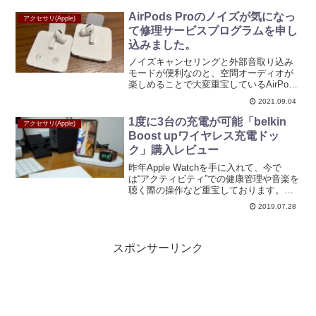
ー”という名称の通り、当初は外部ストレ
ージ的に使うことはできません...
AirPods Proのノイズが気になっ
アクセサリ(Apple)
て修理サービスプログラムを申し
込みました。
ノイズキャンセリングと外部音取り込み
モードが便利なのと、空間オーディオが
楽しめることで大変重宝しているAirPods
Proなのですが、春頃から「ザザザッ」と
2021.09.04
いったノイズ音が気になりだしました。
特に顕著なのが左側で、装着した段階で
1度に3台の充電が可能「belkin
アクセサリ(Apple)
ほぼ必ず大...
Boost upワイヤレス充電ドッ
ク」購入レビュー
昨年Apple Watchを手に入れて、今で
は“アクティビティ”での健康管理や音楽を
聴く際の操作など重宝しております。毎
日使えば使うほど充電が欠かせなくなる
2019.07.28
わけで、長くても2日に1度は充電してい
ます。さらにiPhoneは毎日充電します
し、i...
スポンサーリンク