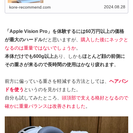
ットデバイスです。性能もさる事ながら約60万円というそ
の価格...
2024.08.28
kore-recommend.com
「Apple Vision Pro」を体験するには60万円以上の価格
が最大のハードル
だと思いますが、
購入した後にネックと
なるのは重量ではないでしょうか
。
本体だけでも600g以上
あり、しかも
ほとんど顔の前側に
その重さが来るので長時間の使用はかなり疲れます
。
前方に偏っている重さを軽減する方法としては、
ヘアバン
ドを使う
というのを見かけました。
自分も試してみたところ、
頭頂部で支える格好となるので
確かに重量バランスは改善されました
。