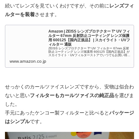
続いてレンズを見ていくわけですが、その前に
レンズフィ
ルターを装着
させます。
Amazon | ZEISS レンズプロテクター T* UV フィ
ルター 67mm 反射防止コーティング レンズ保護
用 600125【国内正規品】 | スカイライト・UVフ
ィルター 通販
ZEISS レンズプロテクター T* UV フィルター 67mm 反射
防止コーティング レンズ保護用 600125【国内正規品】が
スカイライト・UVフィルターストアでいつでもお買い得。
当日お急ぎ便対象商品は、当日お届け可能です。アマゾン
www.amazon.co.jp
配送...
せっかくのカールツァイスレンズですから、安物は似合わ
ないと思い
フィルターもカールツァイスの純正品
を選びま
した。
手元にあったケンコー製フィルターと比べると
パッケージ
はシンプル
です。