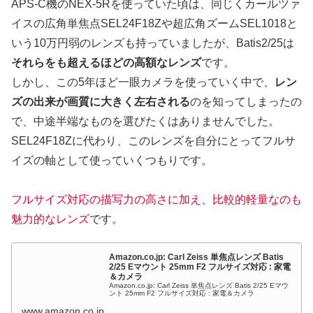
APS-C機のNEX-5Rを使っていた頃は、同じくカールツァ
イスの広角単焦点SEL24F18Zや超広角ズームSEL1018と
いう10万円弱のレンズも持っていましたが、Batis2/25は
それらをも超えるほどの高額なレンズ
です。
しかし、この5年ほど一眼カメラを使っていく中で、
レン
ズの出来が画質に大きく左右される
のを知ってしまったの
で、中途半端なものを選びたくはありませんでした。
SEL24F18Zに代わり、このレンズを自分にとってフルサ
イズの軸として使っていくつもりです。
フルサイズ対応の描写力の高さに加え、比較的軽量なのも
魅力的なレンズ
です。
Amazon.co.jp: Carl Zeiss 単焦点レンズ Batis
2/25 Eマウント 25mm F2 フルサイズ対応 : 家電
＆カメラ
Amazon.co.jp: Carl Zeiss 単焦点レンズ Batis 2/25 Eマウ
ント 25mm F2 フルサイズ対応 : 家電＆カメラ
www.amazon.co.jp