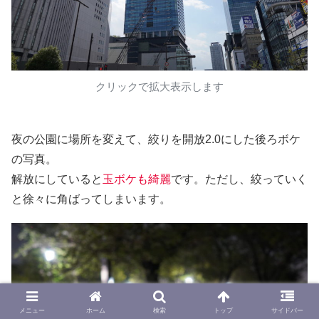
クリックで拡大表示します
夜の公園に場所を変えて、絞りを開放2.0にした後ろボケ
の写真。
解放にしていると
玉ボケも綺麗
です。ただし、絞っていく
と徐々に角ばってしまいます。
メニュー
ホーム
検索
トップ
サイドバー