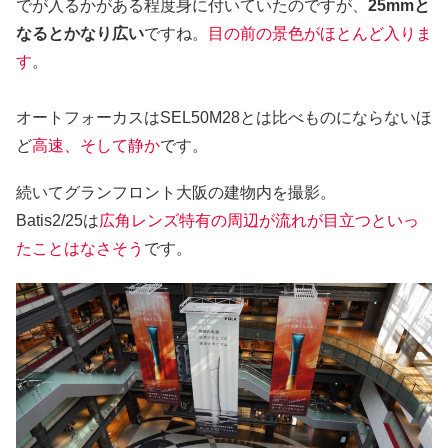
でが入るかがある程度身に付いていたのですが、
25mmと
なるとかなり広い
ですね。
目の前の景色がほとんど入りま
す
。
オートフォーカスはSEL50M28とは比べものにならないほ
ど
高速、そして静か
です。
続いてグランフロント大阪の建物内を撮影。
Batis2/25は
広角レンズ特有の周辺が流れが目立つといっ
たことはなさそう
です。