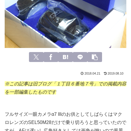
2018.04.21
2019.08.10
※この記事は旧ブログ「１丁目６番地７号」での掲載内容
を一部編集したものです
フルサイズ一眼カメラα7 IIIのお供としてしばらくはマク
ロレンズのSEL50M28だけで乗り切ろうと思っていたので
すが、AFは遅いし広角好きとしては画角が狭いので風景