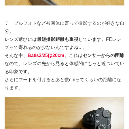
テーブルフォトなど被写体に寄って撮影するのが好きな自
分。
レンズ選びには
最短撮影距離も重視
しています。FEレン
ズって寄れるのが少ないんですよね…。
そんな中、
Batis2/25
は
20cm
。これは
センサーからの距離
なので、レンズの先から見ると体感的にもっと近づいてい
る印象です。
さらにフードを付けるとあと数cmってくらいの距離にな
ります。