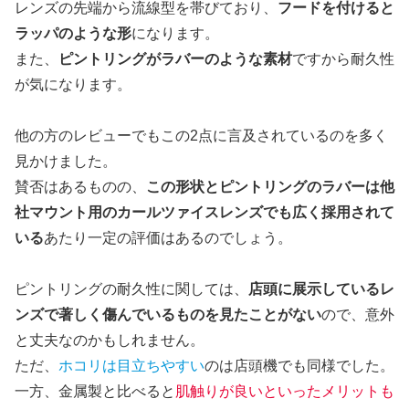
レンズの先端から流線型を帯びており、
フードを付けると
ラッパのような形
になります。
また、
ピントリングがラバーのような素材
ですから耐久性
が気になります。
他の方のレビューでもこの2点に言及されているのを多く
見かけました。
賛否はあるものの、
この形状とピントリングのラバーは他
社マウント用のカールツァイスレンズでも広く採用されて
いる
あたり一定の評価はあるのでしょう。
ピントリングの耐久性に関しては、
店頭に展示しているレ
ンズで著しく傷んでいるものを見たことがない
ので、意外
と丈夫なのかもしれません。
ただ、
ホコリは目立ちやすい
のは店頭機でも同様でした。
一方、金属製と比べると
肌触りが良いといったメリットも