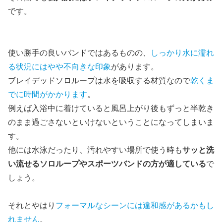
です。
使い勝手の良いバンドではあるものの、
しっかり水に濡れ
る状況にはやや不向きな印象
があります。
ブレイデッドソロループは水を吸収する材質なので
乾くま
でに時間がかかります
。
例えば入浴中に着けていると風呂上がり後もずっと半乾き
のまま過ごさないといけないということになってしまいま
す。
他には水泳だったり、汚れやすい場所で使う時も
サッと洗
い流せるソロループやスポーツバンドの方が適している
で
しょう。
それとやはり
フォーマルなシーンには違和感があるかもし
れません
。