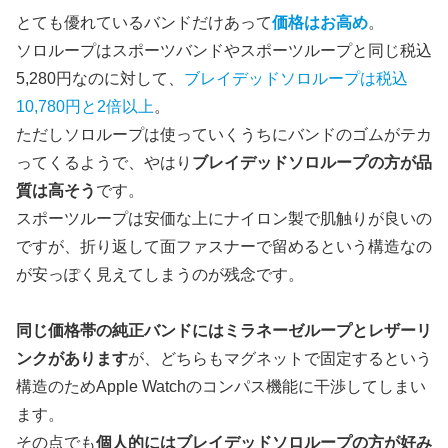
とても優れているバンドだけあって
価格はお高め
。
ソロループはスポーツバンドやスポーツループと同じ税込
5,280円なのに対して、
ブレイデッドソロループは税込
10,780円と2倍以上
。
ただしソロループは使っていくうちにバンドのゴムがテカ
ってくるようで、やはり
ブレイデッドソロループの方が品
質は高そう
です。
スポーツループは安価な上にナイロン製で肌触りが良いの
ですが、折り返して面ファスナーで留めるという構造なの
が安っぽく見えてしまうのが残念です。
同じ価格帯の純正バンドにはミラネーゼループとレザーリ
ンクがあります
が、どちらもマグネットで固定するという
構造のためApple Watchのコンパス機能に干渉してしまい
ます。
その点でも
個人的にはブレイデッドソロループの方が好み