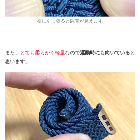
横に引っ張ると隙間が見えます
また、
とても柔らかく軽量
なので
運動時にも向いている
と
思います。