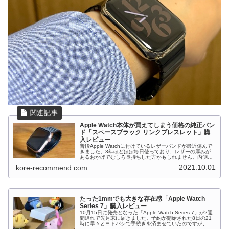
Apple Watch本体が買えてしまう価格の純正バン
ド「スペースブラック リンクブレスレット」購
入レビュー
普段Apple Watchに付けているレザーバンドが最近傷んで
きました。3年ほどほぼ毎日使っており、レザーの厚みが
あるおかげでむしろ長持ちした方かもしれません。内側が
かなりボロボロに…これまで使用していたのはこちらの
2021.10.01
kore-recommend.com
Belkin製レザーバン...
たった1mmでも大きな存在感「Apple Watch
Series 7」購入レビュー
10月15日に発売となった「Apple Watch Series 7」が2週
間遅れで先月末に届きました。予約が開始された8日の21
時に早々とヨドバシで手続きを済ませていたのですが、