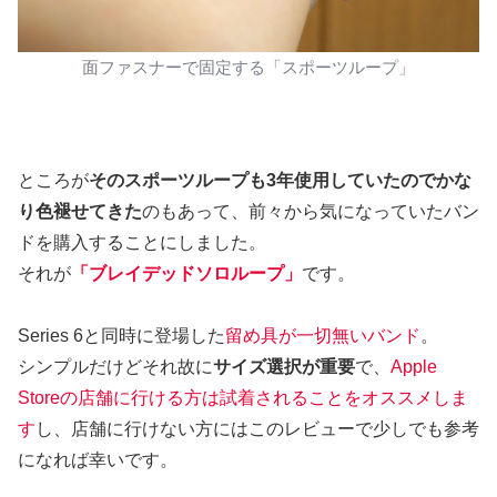
面ファスナーで固定する「スポーツループ」
ところが
そのスポーツループも3年使用していたのでかな
り色褪せてきた
のもあって、前々から気になっていたバン
ドを購入することにしました。
それが
「ブレイデッドソロループ」
です。
Series 6と同時に登場した
留め具が一切無いバンド
。
シンプルだけどそれ故に
サイズ選択が重要
で、
Apple
Storeの店舗に行ける方は試着されることをオススメしま
す
し、店舗に行けない方にはこのレビューで少しでも参考
になれば幸いです。