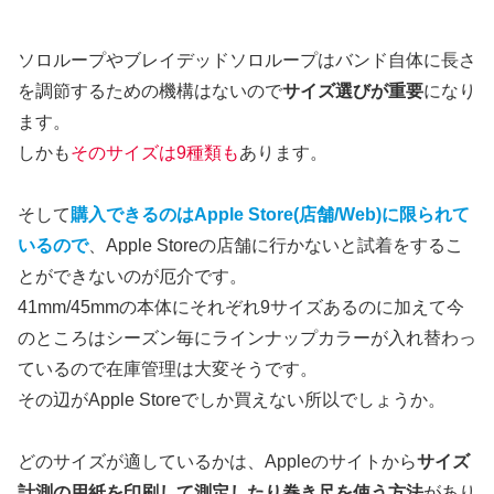
ソロループやブレイデッドソロループはバンド自体に長さ
を調節するための機構はないので
サイズ選びが重要
になり
ます。
しかも
そのサイズは9種類も
あります。
そして
購入できるのはApple Store(店舗/Web)に限られて
いるので
、Apple Storeの店舗に行かないと試着をするこ
とができないのが厄介です。
41mm/45mmの本体にそれぞれ9サイズあるのに加えて今
のところはシーズン毎にラインナップカラーが入れ替わっ
ているので在庫管理は大変そうです。
その辺がApple Storeでしか買えない所以でしょうか。
どのサイズが適しているかは、Appleのサイトから
サイズ
計測の用紙を印刷して測定したり巻き尺を使う方法
があり