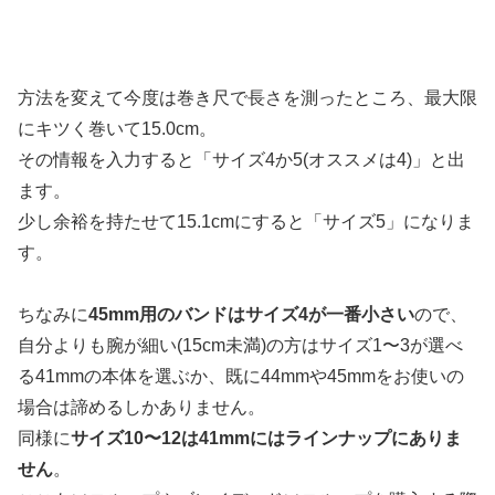
方法を変えて今度は巻き尺で長さを測ったところ、最大限
にキツく巻いて15.0cm。
その情報を入力すると「サイズ4か5(オススメは4)」と出
ます。
少し余裕を持たせて15.1cmにすると「サイズ5」になりま
す。
ちなみに
45mm用のバンドはサイズ4が一番小さい
ので、
自分よりも腕が細い(15cm未満)の方はサイズ1〜3が選べ
る41mmの本体を選ぶか、既に44mmや45mmをお使いの
場合は諦めるしかありません。
同様に
サイズ10〜12は41mmにはラインナップにありま
せん
。