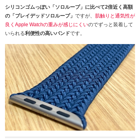
シリコンゴムっぽい「ソロループ」に比べて2倍近く高額
の「ブレイデッドソロループ」
ですが、
肌触りと通気性が
良くApple Watchの重みが感じにくい
のでずっと装着して
いられる
利便性の高いバンド
です。