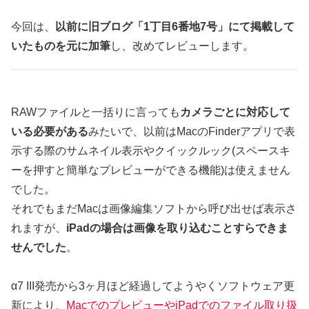
今回は、
以前に旧ブログ「1丁目6番地7号」にて掲載して
いたものを元に加筆
し、改めてレビューします。
RAWファイルと一括りに言っても
カメラごとに対応して
いる必要がある
みたいで、以前はMacのFinderアプリで表
示する際のサムネイル表示やクイックルック(スペースキ
ーを押すと簡単なプレビューができる機能)は使えません
でした。
それでもまだMacは画像編集ソフトから呼び出せば表示さ
れますが、
iPadの場合は画像を取り込むことすらできま
せんでした
。
α7 III発売から3ヶ月ほど経過してようやくソフトウェア更
新により、
MacでのプレビューやiPadでのファイル取り扱