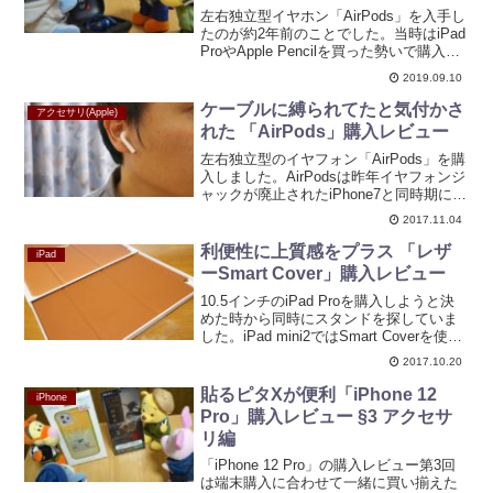
左右独立型イヤホン「AirPods」を入手し
たのが約2年前のことでした。当時はiPad
ProやApple Pencilを買った勢いで購入し
たわけなのですが、実際に使ってみると
2019.09.10
とても便利ですっかり日々の生活に欠か
せないほどになっています。た...
ケーブルに縛られてたと気付かさ
アクセサリ(Apple)
れた 「AirPods」購入レビュー
左右独立型のイヤフォン「AirPods」を購
入しました。AirPodsは昨年イヤフォンジ
ャックが廃止されたiPhone7と同時期に登
場しており、発売されてから日が経って
2017.11.04
いるという自分としては珍しいタイミン
グでの購入となりました。発売時は品
利便性に上質感をプラス 「レザ
iPad
薄...
ーSmart Cover」購入レビュー
10.5インチのiPad Proを購入しようと決
めた時から同時にスタンドを探していま
した。iPad mini2ではSmart Coverを使っ
ており、ディスプレイの保護だけでなく
2017.10.20
スタンドとしても機能していて役に立っ
ていたのですが、強力なマグ...
貼るピタXが便利「iPhone 12
iPhone
Pro」購入レビュー §3 アクセサ
リ編
「iPhone 12 Pro」の購入レビュー第3回
は端末購入に合わせて一緒に買い揃えた