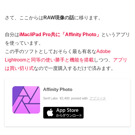
さて、ここからは
RAW現像の話
に移ります。
自分は
iMac/iPad Pro共に「Affinity Photo」
というアプリ
を使っています。
この手のソフトとしておそらく最も有名な
Adobe
Lightroomと同等の使い勝手と機能を搭載
しつつ、
アプリ
は買い切り式
なので一度購入するだけで済みます。
Affinity Photo
Serif Labs
¥2,400
posted with
アプリーチ