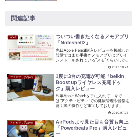
関連記事
ついつい書きたくなるメモアプリ
iPad
「Noteshelf2」
先日Apple Pencil購入レビューを掲載した
段階ではまだ手書きメモアプリはプリイ
ンストールされている”メモ”くらいしかあ
りませんでした。しかしApple Pencilを使
2017.10.24
っていくと評判通りの書きやすさだった
ので、もっと活かしたいなと他...
1度に3台の充電が可能「belkin
アクセサリ(Apple)
Boost upワイヤレス充電ドッ
ク」購入レビュー
昨年Apple Watchを手に入れて、今で
は“アクティビティ”での健康管理や音楽を
聴く際の操作など重宝しております。毎
日使えば使うほど充電が欠かせなくなる
2019.07.28
わけで、長くても2日に1度は充電してい
ます。さらにiPhoneは毎日充電します
AirPodsより見た目も音質も向上
アクセサリ(Apple)
し、i...
「Powerbeats Pro」購入レビュ
ー