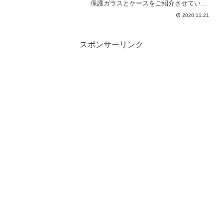
保護ガラスとケースをご紹介させていた
だきます。保護ガラスはとても貼り付け
2020.11.21
がしやすく、ケースはお気に入りのもの
を見つけることができたことで、結果的
にiPho...
スポンサーリンク