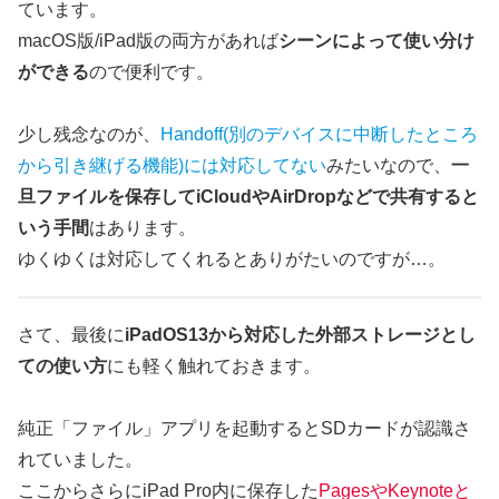
ています。
macOS版/iPad版の両方があれば
シーンによって使い分け
ができる
ので便利です。
少し残念なのが、
Handoff(別のデバイスに中断したところ
から引き継げる機能)には対応してない
みたいなので、
一
旦ファイルを保存してiCloudやAirDropなどで共有すると
いう手間
はあります。
ゆくゆくは対応してくれるとありがたいのですが…。
さて、最後に
iPadOS13から対応した外部ストレージとし
ての使い方
にも軽く触れておきます。
純正「ファイル」アプリを起動するとSDカードが認識さ
れていました。
ここからさらにiPad Pro内に保存した
PagesやKeynoteと