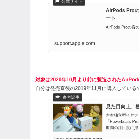
AirPods 
ート
AirPods Pr
support.apple.com
対象は2020年10月より前に製造されたAirPods
自分は発売直後の2019年11月に購入してい
見た目向上、機能
左右独立型イヤフォ
「Powerbeats
世間の注目度に押さ