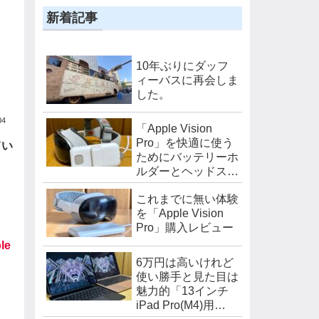
新着記事
10年ぶりにダッフ
ィーバスに再会しま
した。
04
「Apple Vision
Pro」を快適に使う
てい
ためにバッテリーホ
ルダーとヘッドスト
ラップを購入しまし
これまでに無い体験
た。
を「Apple Vision
Pro」購入レビュー
le
6万円は高いけれど
使い勝手と見た目は
魅力的「13インチ
iPad Pro(M4)用