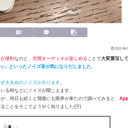
2021.09.
ドが便利
なのと、
空間オーディオが楽しめる
ことで
大変重宝し
ッ」といったノイズ音が気になりだしました
。
必ず大きめのノイズが入ります
。
ている時などにノイズが聞こえます。
すが、何日も続くと我慢にも限界が来たので調べてみると、
App
ることをそこでようやく知りました(汗)