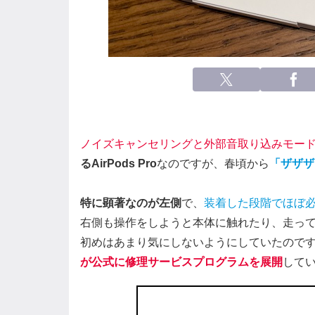
ノイズキャンセリングと外部音取り込みモー
るAirPods Pro
なのですが、春頃から
「ザザザ
特に顕著なのが左側
で、
装着した段階でほぼ
右側も操作をしようと本体に触れたり、走っ
初めはあまり気にしないようにしていたので
が公式に修理サービスプログラムを展開
してい