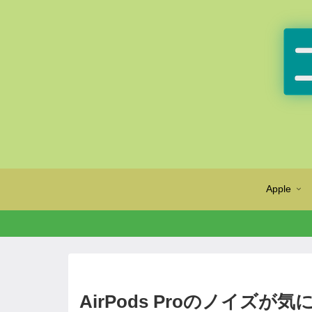
Apple
AirPods Proのノイ